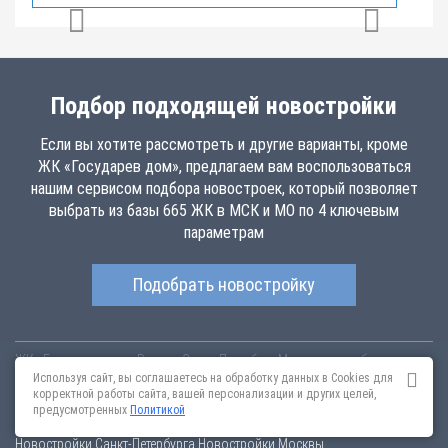
Подбор подходящей новостройки
Если вы хотите рассмотреть и другие варианты, кроме
ЖК «Государев дом», предлагаем вам воспользоваться
нашим сервисом подбора новостроек, который позволяет
выбрать из базы 665 ЖК в МСК и МО по 4 ключевым
параметрам
Подобрать новостройку
ЖК «Государев дом»
Россия
Санкт-Петербург
Московская область,
gosudarev-dom.novopoisk.msk.ru
Купить квартиру в новом жилом
Используя сайт, вы соглашаетесь на обработку данных в Cookies для
комплексе «Государев дом» от «Гранель » в Ленинском районе (Моск
корректной работы сайта, вашей персонализации и других целей,
обл.). Квартиры различных планировок от 5.86 млн рублей!
предусмотренных
Политикой
Новостройки Санкт-Петербурга
Новостройки Москвы