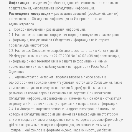
Информация
— сведения (сообщения, данные) независимо от формы их
представления, направляемая Обладателем информации.
Размещение информации
— размещение сведений (сообщений, данных),
полученных от Обладателя информации на Интернет-порталах
Администратора.
2. Порядок получения и размещения информации.
2.1. Настоящее соглашение определяет порядок получения и размещения
информации, полученной от Обладателя информации на Интернет-
порталах Администратора.
2.2. Настоящее Соглашение разработано в соответствии с Конституцией
РФ, Федеральным законом от 27.07.2006 No 149-ФЗ «Об информатизации,
информационных технологиях и о защите информации» и иными
нормативными актами, действующими на территории Российской
Федерации.
2.3. Администратор Интернет - портала вправе в любое время в
одностороннем порядке изменять условия настоящего Соглашения. Такие
изменения вступают в силу по истечении 3 (трех) дней с момента
размещения новой версии Соглашения на портале. При несогласии
Обладателя информации с внесенными изменениями он обязан отказаться
от доступа к Интернет - порталу и прекратить направление информации.
2.4. На Интернет - порталах размещены адреса электронной почты, по
которым Обладатель информации может связаться с Администратором
или его представителем электронная почта которых в домене @novostroy-
gid.ru и направить в их адрес информацию для размещения в виде:
- фидов – xml-файлов в формате Яндекс. Недвижимость, yandex.xml.