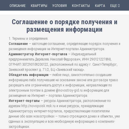
ОПИСАНИЕ
КВАРТИРЫ
УСЛОВИЯ
КОНТАКТЫ
КАРТА
ЕЩЕ
Соглашение о порядке получения и
размещения информации
1. Термины и определения.
Соглашение
— настоящее соглашение, определяющее порядок получения и
размещения информации на Интернет-порталах Администратора.
Администратор Интернет-порталов
— Индивидуальный
предприниматель Деревлев Николай Федорович, ИНН 290121227898,
ОГРНИП 307290109200122, расположенный по адресу г. Санкт-Петербург,
Заневский проспект д. 71/2, БЦ «Заневский каскад».
Обладатель информации
— любое лицо, самостоятельно создавшее
информацию либо получившее на основании закона или договора право
разрешать или ограничивать доступ к информации, направляющее по
электронным почтам в домене @novostroy-gid.ru информацию для
размещения на Интернет – порталах Администратора.
Интернет-порталы
— ресурсы Администратора, расположенные по
адресам http://novopoisk.msk.ru и иные ресурсы, принадлежащие
Администратору интернет-порталов, предоставляющие посетителям
данные обо всех новостройках — только строящихся домах и объектах, уже
сданных в эксплуатацию и всю необходимую информацию о компаниях-
застройщиках.