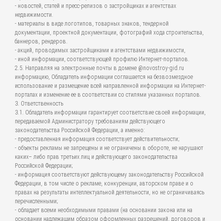
- новостей, статей и пресс-релизов о застройщиках и агентствах
недвижимости.
- материалы в виде логотипов, товарных знаков, тендерной
документации, проектной документации, фотографий хода строительства,
баннеров, рендеров.
- акций, проводимых застройщиками и агентствами недвижимости,
- иной информации, соответствующей профилю Интернет-порталов.
2.5. Направляя на электронные почты в домене @novostroy-gid.ru
информацию, Обладатель информации соглашается на безвозмездное
использование и размещение всей направленной информации на Интернет-
порталах и изменение ее в соответствии со стилями указанных порталов.
3. Ответственность
3.1. Обладатель информации гарантирует соответствие своей информации,
передаваемой Администратору требованиям действующего
законодательства Российской Федерации, а именно:
- предоставленная информация соответствует действительности;
- объекты рекламы не запрещены и не ограничены в обороте, не нарушают
каких– либо прав третьих лиц и действующего законодательства
Российской Федерации;
- информация соответствуют действующему законодательству Российской
Федерации, в том числе о рекламе, конкуренции, авторском праве и о
правах на результаты интеллектуальной деятельности, но не ограничиваясь
перечисленными;
- обладает всеми необходимыми правами (на основании закона или на
основании надлежащим образом оформленных разрешений, договоров и